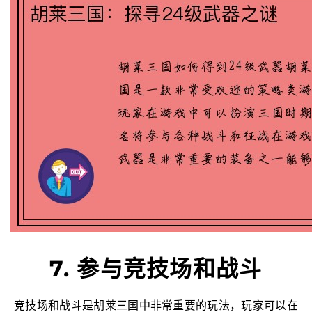
7. 参与竞技场和战斗
竞技场和战斗是胡莱三国中非常重要的玩法，玩家可以在