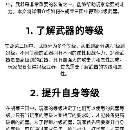
中，武器是非常重要的装备之一，能够帮助玩家增强战斗
力。本文将详细介绍如何在胡莱三国中得到24级武器。
1. 了解武器的等级
在胡莱三国中，武器分为多个等级，从低到高分别为1级到
24级。不同等级的武器拥有不同的属性和战斗力，24级武
器是最高级别的武器，具有最强大的攻击力和属性加成。
玩家想要获得24级武器，首先需要了解武器的等级和属
性。
2. 提升自身等级
在胡莱三国中，玩家的等级决定了他们可以使用的武器等
级。只有当玩家的等级达到相应的要求时，才能装备更高
级别的武器。为了得到24级武器，玩家首先需要提升自身
的等级。可以通过完成任务、参与战斗、打怪等方式来获