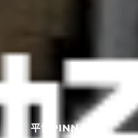
平博PINNACLE